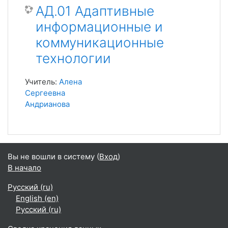
АД.01 Адаптивные
информационные и
коммуникационные
технологии
Учитель:
Алена
Сергеевна
Андрианова
Вы не вошли в систему (
Вход
)
В начало
Русский ‎(ru)‎
English ‎(en)‎
Русский ‎(ru)‎