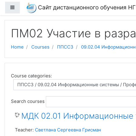
Skip to main content
Сайт дистанционного обучения Н
Side panel
ПМ02 Участие в разр
Home
Courses
ППССЗ
09.02.04 Информацион
Course categories:
Search courses
МДК 02.01 Информационные 
Teacher:
Светлана Сергеевна Грисман