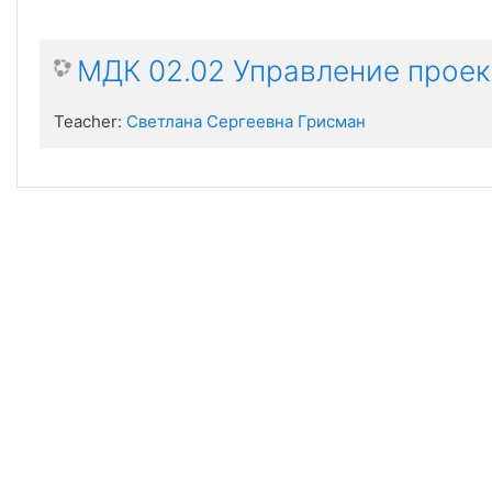
МДК 02.02 Управление прое
Teacher:
Светлана Сергеевна Грисман