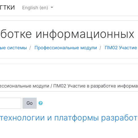
ГГТКИ
English ‎(en)‎
аботке информационных
ные системы
Профессиональные модули
ПМ02 Участие
Go
технологии и платформы разрабо